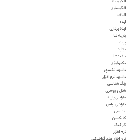
الگوریتم
الگوسازی
الیاف
ایده
ایده پردازی
پارچه ها
پرده
تجارت
ترفندها
تکنولوژی
دانلود تکسچر
دانلود نرم افزار
رنگ شناسی
شال و روسری
طراحی پارچه
طراحی لباس
عمومی
کالکشن
گرافیک
نرم افزار
نرم افزار های گرافیکی