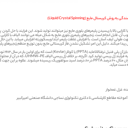
ی به روش کریستال مایع (Liquid Crystal Spinning)
ا کارایی بالا با ریسیدن پلیمرهای بلوری مایع نیز می­توانند تولید شوند. این فرایند با حل کردن پ
ذوب آن، قابل انجام است. زنجیرهای پلیمری بلوری مایع به شکل میله می توانند الیاف با کارایی 
هت طولی لیف، آسان است. با افزایش غلظت پلیمر، ابتدا ویسکوزیته افزایش می­یابد. با این ح
یدا می­کند. دلیل این امر، تشکیل نشدنِ فاز کریستالی مایع بدون توزیع منظم زنجیرهای پل
نمونه با
شبیه به فرآیند ژل ریسی تولید کرد. 
به عنوان مثال، ۲۰ درصد PPTA در ۸۰ درصد اسید سولفوریک، ریسیده می­شوند. علا
ه دست می­آید.
ه: غزل غمخوار
موخته مقاطع کارشناسی تا دکتری تکنولوژی نساجی دانشگاه صنعتی امیرکبیر