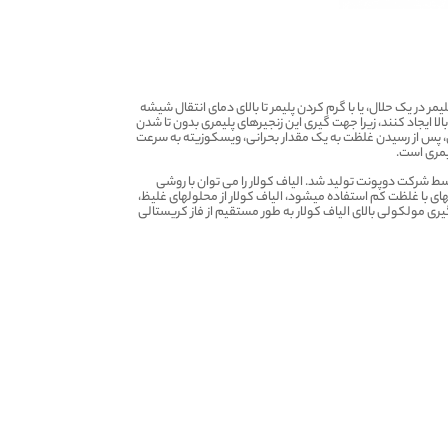
لیمر در یک حلال، یا با گرم کردن پلیمر تا بالای دمای انتقال شیشه
بالا ایجاد کنند، زیرا جهت گیری این زنجیرهای پلیمری بدون تا شدن
ال، پس از رسیدن غلظت به یک مقدار بحرانی، ویسکوزیته به سرعت
یمری است.
رز آن پلی فنیل ترفتالاتاماید (PPTA) یا کولار (Kevlar) است که برای اولین بار در سال ۱۹۷۲ توسط شرکت دوپونت تولید شد. الیاف کولار را می توان با روشی
اگرچه، بر خلاف ژل ریسی الیاف UHMW-PE، که در آن از محلول­های با غلظت کم استفاده می­شود، الیاف کولار از محلول­های غلیظ،
وه بر این جهت گیری مولکولی بالای الیاف کولار به طور مستقیم از فاز کریستالی