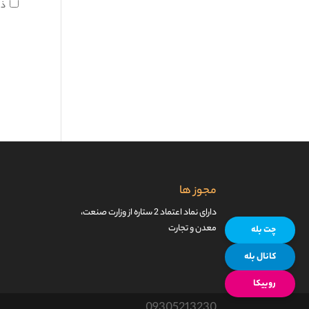
ذخ
مجوز ها
دارای نماد اعتماد 2 ستاره از وزارت صنعت،
معدن و تجارت
چت بله
کانال بله
روبیکا
09305213230