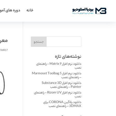
خانه
دوره های آم
معرف
7 اسفند 1399
|
aStdi0
نوشته‌های تازه
دانلود نرم افزار Matrix 9 – راهنمای
نصب
دانلود نرم افزار Marmoset Toolbag 5
– راهنمای نصب
دانلود نرم افزار Substance 3D
Painter – راهنمای نصب
دانلود نرم افزار Rizom UV – راهنمای
نصب
دانلود پلاگین CORONA برای
3DMAX – راهنمای نصب