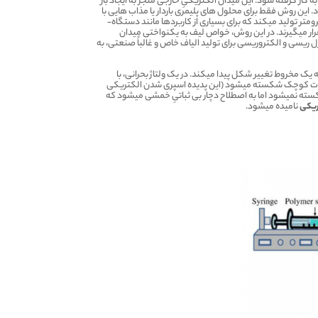
کار گرفته شود. این میدان الکتریکیِ خارجی منجر به ایجاد بار
ین روش فقط برای محلول­ های پلیمری باردار یا مذاب ­هایی با
درگیری­ های مولکولی کافی معتبر است. این فرآیند به طور معمول الیافی با قطر نانومتر تا زیر میکرومتر تولید می­کند که برای بسیاری از کاربردها مانند دستگاه­
ر می­گیرند. در این روش، خواص لیف به یکنواختی میدان
 ریسی و الکتروریسی برای تولید الیاف خاص و غالباً صنعتی، به
یک مخروط تغییر شکل پیدا می­کند. در یک ولتاژ بحرانی، با
 قطرات کوچک شکسته می­شود (این پدیده اسپری شدن الکتریکی
ته نمی­شود اما به اصطلاح دچار بی­ ثباتیِ خمشی می­شود که
ریکی
نامیده می­شود.