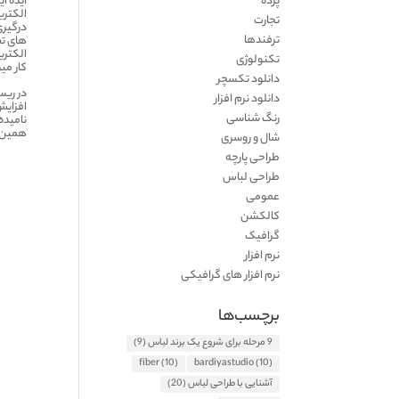
ایده ا
پرده
الکتری
تجارت
ترفندها
های تص
الکتری
تکنولوژی
کار می­
دانلود تکسچر
در ریس
دانلود نرم افزار
افزایش
رنگ شناسی
نامیده
همین ق
شال و روسری
طراحی پارچه
طراحی لباس
عمومی
کالکشن
گرافیک
نرم افزار
نرم افزار های گرافیکی
برچسب‌ها
9 مرحله برای شروع یک برند لباس
(9)
fiber
(10)
bardiyastudio
(10)
آشنایی با طراحی لباس
(20)