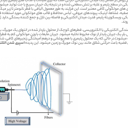
ین روش بر اساس یک میدان الکتریکی خارجی است که برای سیالات یا مذاب های پلیمری باردار به 
کی در سطح پلیمر و غلبه بر تنش سطحی شده و در نتیجه یک جریان سریع یا جت تولید می­شود. ا
فیه، غشاها، اپتیک، پیوندهای عروقی، لباس محافظ و قالب­ های مولکولی مورد استفاده قرا
کی، ویسکوزیته پلیمر، قدرت میدان الکتریکی و فاصله بین نازل و جمع کننده بستگی دارد. ژل
روند.
ندگی الکتریکی یا الکتروریسی، قطره­ای کوچک از محلولِ باردار شده در انتهای یک مویرگ، به 
 بار، یک جریان پایدار از نوک مخروط تخلیه می­شود. جریان مایعات با وزن مولکولی کم به
 می­شود) در حالی که یک محلول پلیمری با هم پوشانی و درهم آمیختگی زنجیره­ای کافی، شکس
ضیه باعث حرکتی شلاق مانند بین نوک مویرگ و زمین می­شود. این پدیده
اسپری شدن الکت