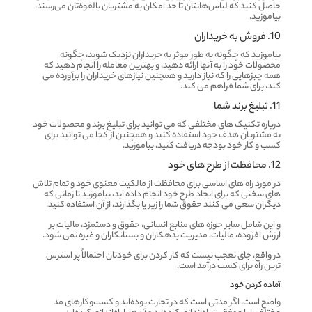
حاصل کنید که لباس‌هایتان تا حد امکان به مشتریان بالقوه‌تان می‌رسند،
بیاموزید.
10. فروش به خریداران
بیاموزید که چگونه به طور موثر به خریداران نزدیک شوید، چگونه
محصولات خود را به آنها ارائه دهید، و بهترین معامله را انجام دهید که
همه چیزهایی را که نیاز دارید و همچنین نیازهای خریداران را برآورده می
کند، برای شما فراهم می کند.
11. تبلیغ برند شما
درباره تکنیک های مختلفی که می توانید برای تبلیغ برند و محصولات خود
به مشتریان هدف خود استفاده کنید و همچنین از کجا می توانید برای
کسب و کار خود بودجه دریافت کنید، بیاموزید.
12. محافظت از طرح های خود
در مورد راه های اساسی برای محافظت از مالکیت معنوی خود و تمام تلاش
های سختی که برای ایجاد طرح خود انجام داده اید، بیاموزید تا زمانی که
دیگران سعی می کنند حقوق شما را زیر پا بگذارند، از آن استفاده کنید.
و این شامل سایر حوزه های منابع انسانی، حقوق و دستمزد، مالیات بر
ارزش افزوده، مالیات، مدیریت بدهکاران و بستانکاران و غیره نمی شود.
در واقع، جای تعجب نیست که کار کردن برای خودتان احتمالاً پر استرس
ترین راه برای کسب درآمد است.
آماده کردن خود
واضح است، اگر مدتی است که در تجارت بوده‌اید و کسب‌وکارهای مد