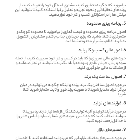
بیاموزید که چگونه تحقیق کنید، مشتری ایده آل خود را تعریف کنید، از
روندهای تحقیقاتی و نحوه تجزیه و تحلیل رقبا استفاده کنید تا بتوانید این
بینش ها را در استراتژی کسب و کار خود قرار دهید.
5. برنامه ریزی محدوده
اصول برنامه ریزی محدوده و قیمت گذاری را بیاموزید تا محدوده کوچک و
متمرکزی داشته باشید که برای خریداران جذاب باشد و مشتریان را تشویق
به خرید اقلام بیشتر از محدوده شما کند.
6. امور مالی کسب و کار پایه
حوزه های مالی ضروری را که باید در کسب و کار خود مدیریت کنید، از جمله
سود و زیان، جریان نقدی و بودجه را یاد بگیرید تا بتوانید در تجارت بمانید و
از مشکلات مالی جلوگیری کنید.
7. اصول ساخت یک برند
در مورد اصول ساختن یک برند برنده و اینکه چگونه می توانید در میان
دیگر افراد متمایز شوید تا با هویت برند قوی و ثابت متمایز شوید آشنا
شوید.
8. فرآیندهای تولید
در مورد فرآیند تولید و آنچه تولیدکنندگان از شما نیاز دارند بیاموزید تا
بتوانید انتخاب کنید که چه کسی نمونه های شما را بسازد و لباس هایی را
با حداقل زحمت تهیه کنید.
9. مسیرهای بازار
در مورد مسیرهای مختلف بازاریابی که می‌توانید استفاده کنید تا اطمینان