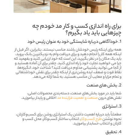
برای راه اندازی
کسب و کار مد
خودم چه
چیزهایی باید یاد بگیرم؟
1. خودآگاهی درباره شایستگی خود به عنوان رئیس خود
همه برای اینکه رئیس خودشان باشند مناسب نیستند. بنابراین، اگر قبل از
اینکه همه کار را انجام دهید و برای دریافت وام به نزدیکترین بانک بروید،
باید یک مکان را در نظر بگیرید، این است که خود ارزیابی کنید و بفهمید که
چرا می خواهید تجارت خود را راه اندازی کنید. چقدر برای آن آماده هستید و
از کجا می توانید پشتیبانی مداوم دریافت کنید؟ شناخت خود، انگیزه‌ها،
نقاط قوت و ضعف، ایده روشن‌تری از اینکه چقدر برای نقش خوداشتغالی
و تمام مزایا و معایب آن مناسب هستید، به شما ارائه می‌دهد.
2. بخش های صنعت
شما باید در مورد بخش‌های صنعت، دسته‌بندی محصولات اصلی،
نقش‌های درون
صنعت و اهمیت فزاینده مد
اخلاقی و پایدار بیاموزید.
3. استراتژی
مطمئناً باید درباره اهمیت داشتن یک استراتژی روشن برای کسب‌وکارتان،
نحوه نوشتن
طرح کسب‌وکار
، انتخاب ساختار کسب‌وکار، محل کسب و
کارتان و انتخاب حسابدار بیاموزید.
4. تحقیق