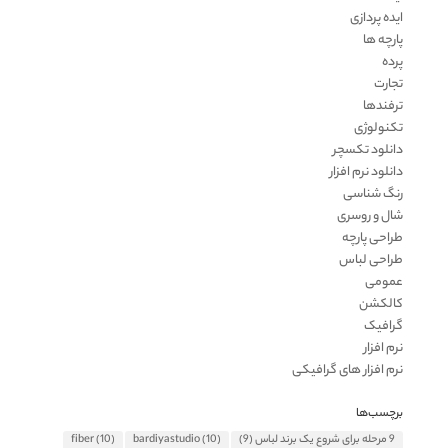
ایده پردازی
پارچه ها
پرده
تجارت
ترفندها
تکنولوژی
دانلود تکسچر
دانلود نرم افزار
رنگ شناسی
شال و روسری
طراحی پارچه
طراحی لباس
عمومی
کالکشن
گرافیک
نرم افزار
نرم افزار های گرافیکی
برچسب‌ها
9 مرحله برای شروع یک برند لباس
(9)
(10)
bardiyastudio
(10)
fiber