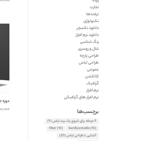
پرده
۰۰,۰۰۰
تجارت
ترفندها
تکنولوژی
دانلود تکسچر
دانلود نرم افزار
رنگ شناسی
شال و روسری
طراحی پارچه
طراحی لباس
عمومی
کالکشن
گرافیک
نرم افزار
نرم افزار های گرافیکی
دوره ج
۰۰,۰۰۰
برچسب‌ها
9 مرحله برای شروع یک برند لباس
(9)
fiber
(10)
bardiyastudio
(10)
آشنایی با طراحی لباس
(20)